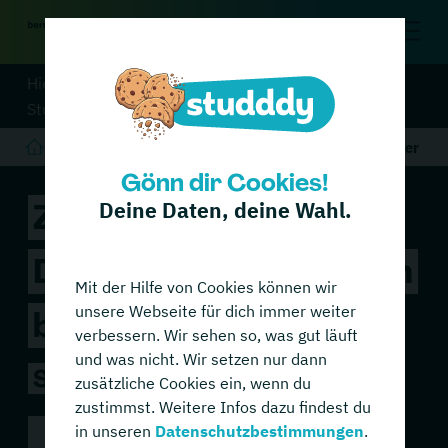
Hier zur Übersicht aller
Studiengänge
auf unserem Portal
...
Zertifikat Debitoren-/Kreditorenbuchhalter
Gönn dir Cookies!
Zertifikat
Deine Daten, deine Wahl.
Debitoren-/Kreditoren
Mit der Hilfe von Cookies können wir
unsere Webseite für dich immer weiter
buchhalter
verbessern. Wir sehen so, was gut läuft
und was nicht. Wir setzen nur dann
Steuer-Fachschule Dr. Endriss
zusätzliche Cookies ein, wenn du
zustimmst. Weitere Infos dazu findest du
in unseren
Datenschutzbestimmungen
.